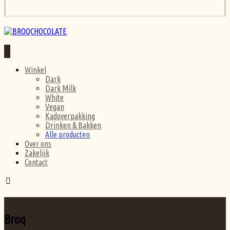
Winkel
Dark
Dark Milk
White
Vegan
Kadoverpakking
Drinken & Bakken
Alle producten
Over ons
Zakelijk
Contact
Broq