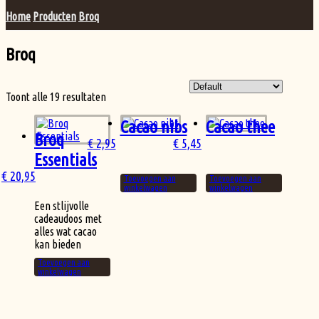
Home
Producten
Broq
Broq
Toont alle 19 resultaten
Cacao nibs
Cacao thee
Broq
€
2,95
€
5,45
Essentials
€
20,95
Toevoegen aan
Toevoegen aan
winkelwagen
winkelwagen
Een stlijvolle
cadeaudoos met
alles wat cacao
kan bieden
Toevoegen aan
winkelwagen