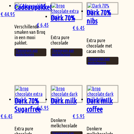
Cadeaupakket
Dark 70%
€
44,95
Dark 70%
nibs
€
6,45
Verschillende
€
6,45
smaken van Broq
in een mooi
Extra pure
Extra pure
pakket.
chocolade
chocolade met
Toevoegen aan
Toevoegen aan
cacao nibs
winkelwagen
winkelwagen
Toevoegen aan
winkelwagen
Dark 70%
Dark milk
Dark milk
€
5,95
Sugarfree
coffee
€
6,45
€
5,95
Donkere
melkchocolade
Extra pure
Donkere
Toevoegen aan