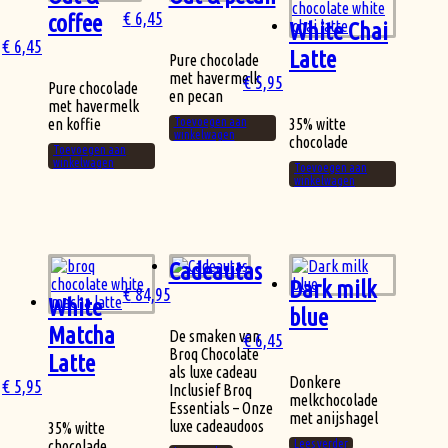
€
6,45
coffee
White Chai
€
6,45
Latte
Pure chocolade
met havermelk
€
5,95
Pure chocolade
en pecan
met havermelk
en koffie
Toevoegen aan
35% witte
winkelwagen
chocolade
Toevoegen aan
winkelwagen
Toevoegen aan
winkelwagen
Cadeautas
Dark milk
€
84,95
White
blue
Matcha
De smaken van
€
6,45
Broq Chocolate
Latte
als luxe cadeau
Donkere
€
5,95
Inclusief Broq
melkchocolade
Essentials – Onze
met anijshagel
luxe cadeaudoos
35% witte
chocolade
Lees verder