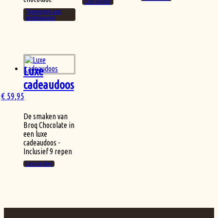
Lees verder
Toevoegen aan
winkelwagen
Luxe
cadeaudoos
€
59,95
De smaken van
Broq Chocolate in
een luxe
cadeaudoos -
Inclusief 9 repen
Lees verder