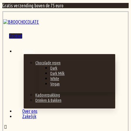
Gratis verzending boven de 75 euro
Contact
Winkel
Chocolade repen
Dark
Dark Milk
White
Vegan
Kadoverpakking
Drinken & Bakken
Over ons
Zakelijk