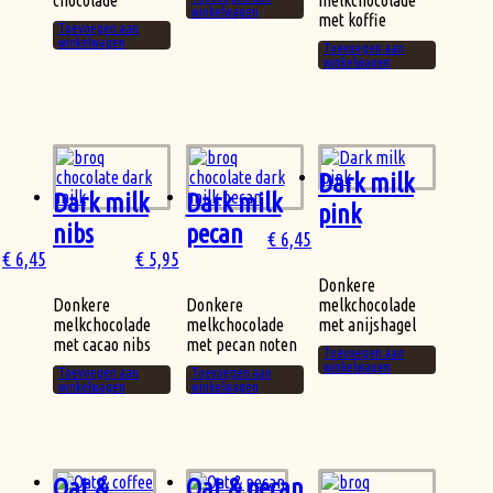
chocolade
melkchocolade
winkelwagen
met koffie
Toevoegen aan
winkelwagen
Toevoegen aan
winkelwagen
Dark milk
Dark milk
Dark milk
pink
nibs
pecan
€
6,45
€
6,45
€
5,95
Donkere
Donkere
Donkere
melkchocolade
melkchocolade
melkchocolade
met anijshagel
met cacao nibs
met pecan noten
Toevoegen aan
winkelwagen
Toevoegen aan
Toevoegen aan
winkelwagen
winkelwagen
Oat &
Oat & pecan