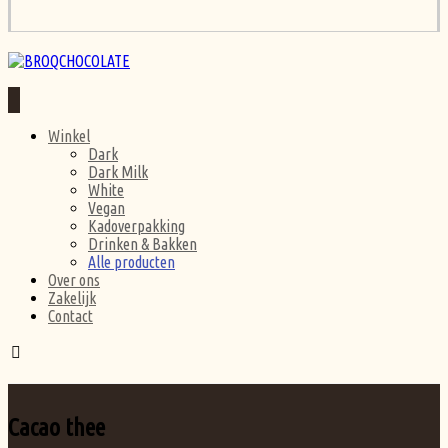
Winkel
Dark
Dark Milk
White
Vegan
Kadoverpakking
Drinken & Bakken
Alle producten
Over ons
Zakelijk
Contact
Cacao thee