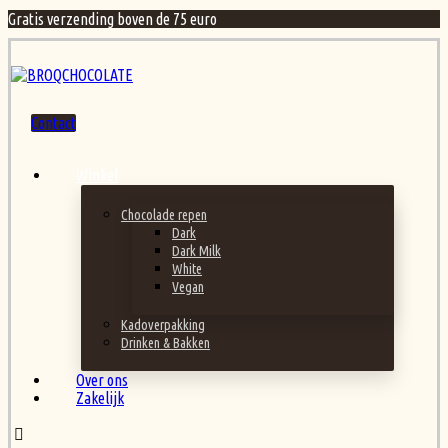
Gratis verzending boven de 75 euro
Contact
Winkel
Chocolade repen
Dark
Dark Milk
White
Vegan
Kadoverpakking
Drinken & Bakken
Over ons
Zakelijk