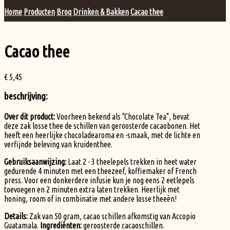
Home
Producten
Broq
Drinken & Bakken
Cacao thee
Cacao thee
€
5,45
beschrijving:
Over dit product:
Voorheen bekend als "Chocolate Tea", bevat
deze zak losse thee de schillen van geroosterde cacaobonen. Het
heeft een heerlijke chocoladearoma en -smaak, met de lichte en
verfijnde beleving van kruidenthee.
Gebruiksaanwijzing:
Laat 2 - 3 theelepels trekken in heet water
gedurende 4 minuten met een theezeef, koffiemaker of French
press. Voor een donkerdere infusie kun je nog eens 2 eetlepels
toevoegen en 2 minuten extra laten trekken. Heerlijk met
honing, room of in combinatie met andere losse theeën!
Details:
Zak van 50 gram, cacao schillen afkomstig van Accopio
Guatamala.
Ingrediënten:
geroosterde cacaoschillen.