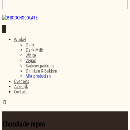
Winkel
Dark
Dark Milk
White
Vegan
Kadoverpakking
Drinken & Bakken
Alle producten
Over ons
Zakelijk
Contact
Chocolade repen