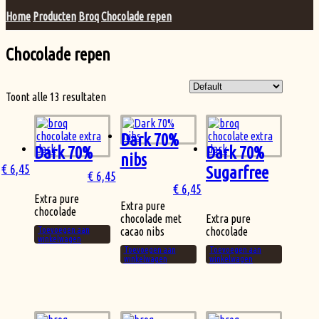
Home
Producten
Broq
Chocolade repen
Chocolade repen
Toont alle 13 resultaten
Dark 70%
Dark 70%
Dark 70%
nibs
€
6,45
Sugarfree
€
6,45
€
6,45
Extra pure
Extra pure
chocolade
chocolade met
Extra pure
Toevoegen aan
cacao nibs
chocolade
winkelwagen
Toevoegen aan
Toevoegen aan
winkelwagen
winkelwagen