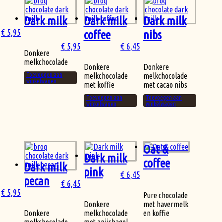
Dark milk
Dark milk
Dark milk
€
5,95
coffee
nibs
€
5,95
€
6,45
Donkere
melkchocolade
Donkere
Donkere
Toevoegen aan
melkchocolade
melkchocolade
winkelwagen
met koffie
met cacao nibs
Toevoegen aan
Toevoegen aan
winkelwagen
winkelwagen
Oat &
Dark milk
coffee
Dark milk
pink
€
6,45
pecan
€
6,45
€
5,95
Pure chocolade
Donkere
met havermelk
Donkere
melkchocolade
en koffie