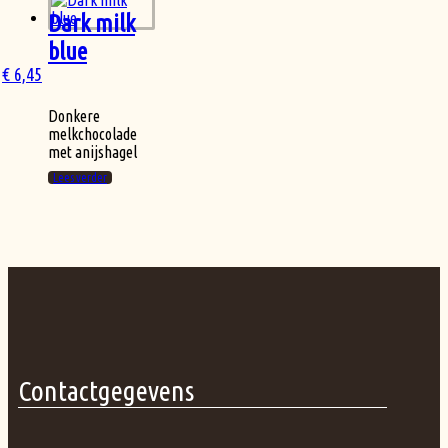
Dark milk
blue
€
6,45
Donkere
melkchocolade
met anijshagel
Lees verder
Contactgegevens