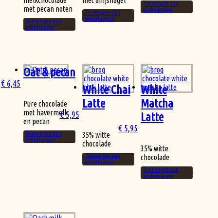
melkchocolade
met anijshagel
Toevoegen aan
met pecan noten
winkelwagen
Toevoegen aan
winkelwagen
Toevoegen aan
winkelwagen
Oat & pecan
€
6,45
White Chai
White
Latte
Matcha
Pure chocolade
met havermelk
€
5,95
Latte
en pecan
€
5,95
Toevoegen aan
35% witte
winkelwagen
chocolade
35% witte
Toevoegen aan
chocolade
winkelwagen
Toevoegen aan
winkelwagen