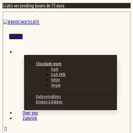
Gratis verzending boven de 75 euro
Contact
Winkel
Chocolade repen
Dark
Dark Milk
White
Vegan
Kadoverpakking
Drinken & Bakken
Over ons
Zakelijk