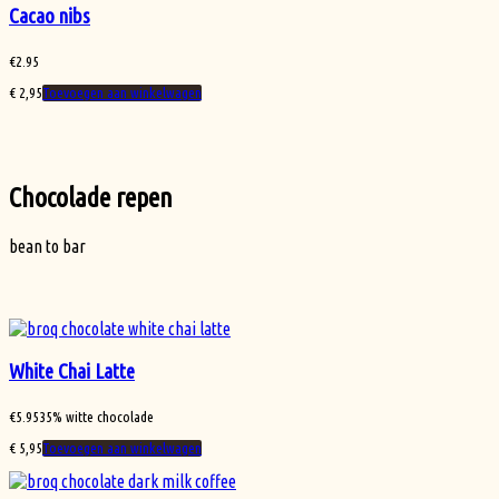
Cacao nibs
€
2.95
€
2,95
Toevoegen aan winkelwagen
Chocolade repen
bean to bar
White Chai Latte
€
5.95
35% witte chocolade
€
5,95
Toevoegen aan winkelwagen