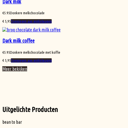
Dark milk
€
5.95
Donkere melkchocolade
€
5,95
Toevoegen aan winkelwagen
Dark milk coffee
€
5.95
Donkere melkchocolade met koffie
€
5,95
Toevoegen aan winkelwagen
Meer bekijken
Uitgelichte Producten
bean to bar