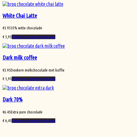
White Chai Latte
€
5.95
35% witte chocolade
€
5,95
Toevoegen aan winkelwagen
Dark milk coffee
€
5.95
Donkere melkchocolade met koffie
€
5,95
Toevoegen aan winkelwagen
Dark 70%
€
6.45
Extra pure chocolade
€
6,45
Toevoegen aan winkelwagen