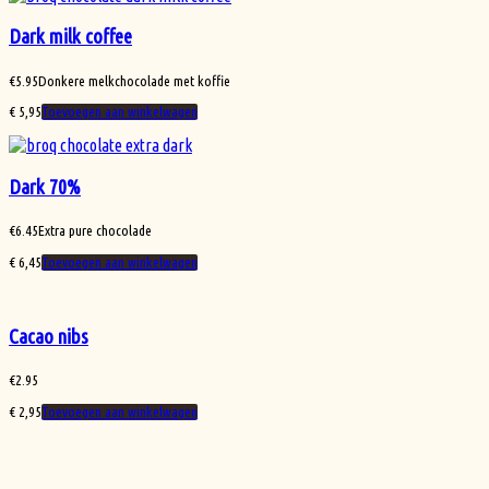
Dark milk coffee
€
5.95
Donkere melkchocolade met koffie
€
5,95
Toevoegen aan winkelwagen
Dark 70%
€
6.45
Extra pure chocolade
€
6,45
Toevoegen aan winkelwagen
Cacao nibs
€
2.95
€
2,95
Toevoegen aan winkelwagen