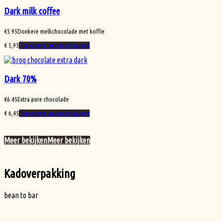
Dark milk coffee
€
5.95
Donkere melkchocolade met koffie
€
5,95
Toevoegen aan winkelwagen
Dark 70%
€
6.45
Extra pure chocolade
€
6,45
Toevoegen aan winkelwagen
Meer bekijken
Meer bekijken
Kadoverpakking
bean to bar