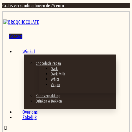
Gratis verzending boven de 75 euro
Contact
Winkel
Chocolade repen
Dark
Dark Milk
White
Vegan
Kadoverpakking
Drinken & Bakken
Over ons
Zakelijk