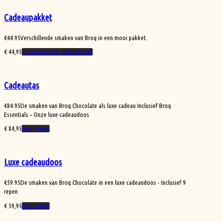
Cadeaupakket
€
44.95
Verschillende smaken van Broq in een mooi pakket.
€
44,95
Toevoegen aan winkelwagen
Cadeautas
€
84.95
De smaken van Broq Chocolate als luxe cadeau Inclusief Broq
Essentials – Onze luxe cadeaudoos
€
84,95
Lees verder
Luxe cadeaudoos
€
59.95
De smaken van Broq Chocolate in een luxe cadeaudoos - Inclusief 9
repen
€
59,95
Lees verder