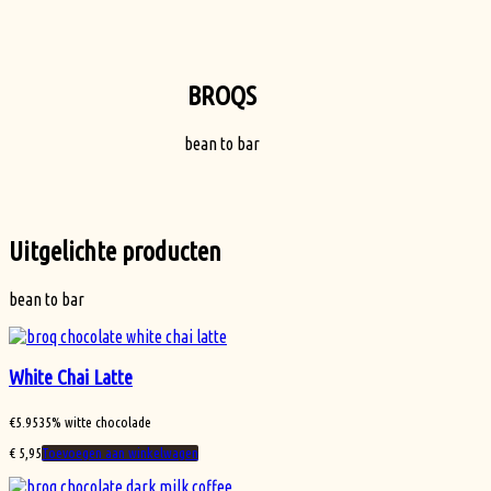
BROQS
bean to bar
Uitgelichte producten
bean to bar
White Chai Latte
€
5.95
35% witte chocolade
€
5,95
Toevoegen aan winkelwagen