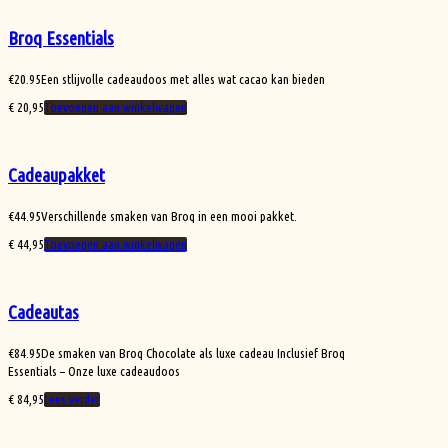
Broq Essentials
€
20.95
Een stlijvolle cadeaudoos met alles wat cacao kan bieden
€
20,95
Toevoegen aan winkelwagen
Cadeaupakket
€
44.95
Verschillende smaken van Broq in een mooi pakket.
€
44,95
Toevoegen aan winkelwagen
Cadeautas
€
84.95
De smaken van Broq Chocolate als luxe cadeau Inclusief Broq
Essentials – Onze luxe cadeaudoos
€
84,95
Lees verder