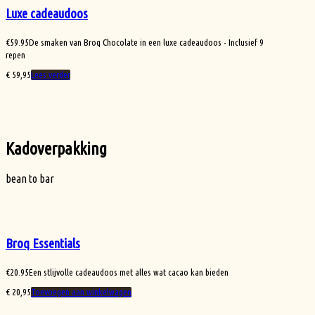
Luxe cadeaudoos
€
59.95
De smaken van Broq Chocolate in een luxe cadeaudoos - Inclusief 9
repen
€
59,95
Lees verder
Kadoverpakking
bean to bar
Broq Essentials
€
20.95
Een stlijvolle cadeaudoos met alles wat cacao kan bieden
€
20,95
Toevoegen aan winkelwagen