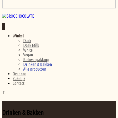
Winkel
Dark
Dark Milk
White
Vegan
Kadoverpakking
Drinken & Bakken
Alle producten
Over ons
Zakelijk
Contact
Drinken & Bakken