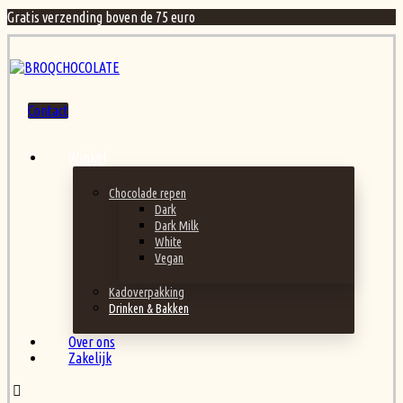
Gratis verzending boven de 75 euro
Contact
Winkel
Chocolade repen
Dark
Dark Milk
White
Vegan
Kadoverpakking
Drinken & Bakken
Over ons
Zakelijk