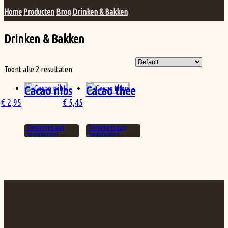
Home
Producten
Broq
Drinken & Bakken
Drinken & Bakken
Toont alle 2 resultaten
Cacao nibs
Cacao thee
€
2,95
€
5,45
Toevoegen aan
Toevoegen aan
winkelwagen
winkelwagen