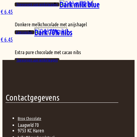
Dark milk blue
Toevoegen aan winkelwagen
€
6,45
Donkere melkchocolade met anijshagel
Dark 70% nibs
Lees verder
€
6,45
Extra pure chocolade met cacao nibs
Toevoegen aan winkelwagen
Contactgegevens
Broq Chocolate
Laagveld 70
9753 KC Haren