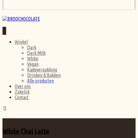
Winkel
Dark
Dark Milk
White
Vegan
Kadoverpakking
Drinken & Bakken
Alle producten
Over ons
Zakelijk
Contact
White Chai Latte