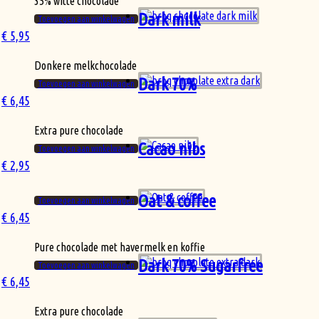
35% witte chocolade
Dark milk
Toevoegen aan winkelwagen
€
5,95
Donkere melkchocolade
Dark 70%
Toevoegen aan winkelwagen
€
6,45
Extra pure chocolade
Cacao nibs
Toevoegen aan winkelwagen
€
2,95
Oat & coffee
Toevoegen aan winkelwagen
€
6,45
Pure chocolade met havermelk en koffie
Dark 70% Sugarfree
Toevoegen aan winkelwagen
€
6,45
Extra pure chocolade