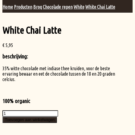
Home
Producten
Broq
Chocolade repen
White
White Chai Latte
White Chai Latte
€
5,95
beschrijving:
35% witte chocolade met indiase thee kruiden, voor de beste
ervaring bewaar en eet de chocolade tussen de 18 en 20 graden
celcius.
100% organic
White
Chai
Toevoegen aan winkelwagen
Latte
aantal