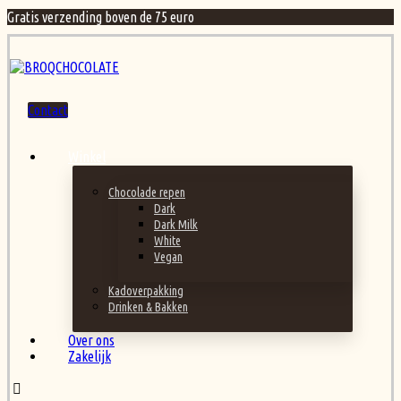
Gratis verzending boven de 75 euro
Contact
Winkel
Chocolade repen
Dark
Dark Milk
White
Vegan
Kadoverpakking
Drinken & Bakken
Over ons
Zakelijk