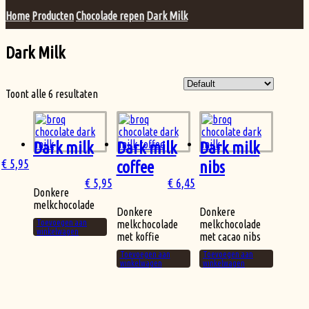
Home
Producten
Chocolade repen
Dark Milk
Dark Milk
Toont alle 6 resultaten
Dark milk
Dark milk
Dark milk
€
5,95
coffee
nibs
€
5,95
€
6,45
Donkere
melkchocolade
Donkere
Donkere
Toevoegen aan
melkchocolade
melkchocolade
winkelwagen
met koffie
met cacao nibs
Toevoegen aan
Toevoegen aan
winkelwagen
winkelwagen