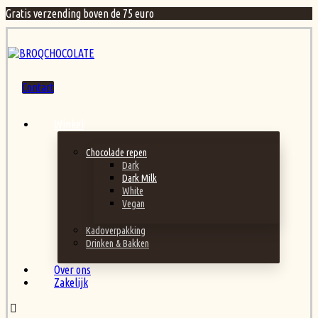
Gratis verzending boven de 75 euro
Contact
Winkel
Chocolade repen
Dark
Dark Milk
White
Vegan
Kadoverpakking
Drinken & Bakken
Over ons
Zakelijk