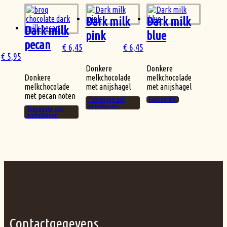
Dark milk
Dark milk
Dark milk
pink
blue
pecan
€
6,45
€
6,45
€
5,95
Donkere
Donkere
Donkere
melkchocolade
melkchocolade
melkchocolade
met anijshagel
met anijshagel
met pecan noten
Toevoegen aan
Lees verder
winkelwagen
Toevoegen aan
winkelwagen
Contactgegevens