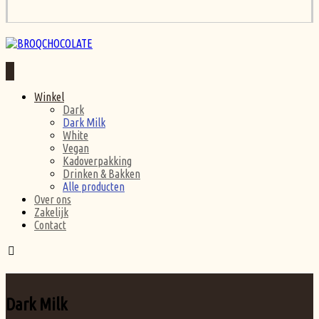
Winkel
Dark
Dark Milk
White
Vegan
Kadoverpakking
Drinken & Bakken
Alle producten
Over ons
Zakelijk
Contact
Dark Milk