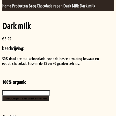
Home
Producten
Broq
Chocolade repen
Dark Milk
Dark milk
Dark milk
€
5,95
beschrijving:
50% donkere melkchocolade, voor de beste ervaring bewaar en
eet de chocolade tussen de 18 en 20 graden celcius.
100% organic
Dark
milk
Toevoegen aan winkelwagen
aantal