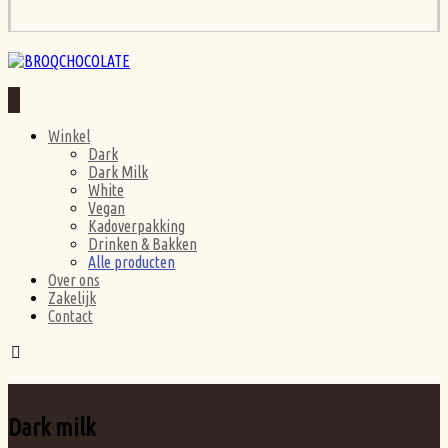
Winkel
Dark
Dark Milk
White
Vegan
Kadoverpakking
Drinken & Bakken
Alle producten
Over ons
Zakelijk
Contact
Dark milk