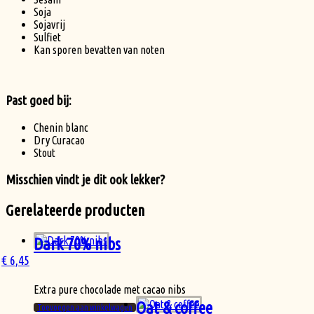
Soja
Sojavrij
Sulfiet
Kan sporen bevatten van noten
Past goed bij:
Chenin blanc
Dry Curacao
Stout
Misschien vindt je dit ook lekker?
Gerelateerde producten
Dark 70% nibs
€
6,45
Extra pure chocolade met cacao nibs
Oat & coffee
Toevoegen aan winkelwagen