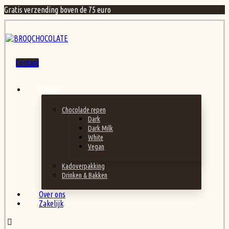
Gratis verzending boven de 75 euro
Contact
Winkel
Chocolade repen
Dark
Dark Milk
White
Vegan
Kadoverpakking
Drinken & Bakken
Over ons
Zakelijk