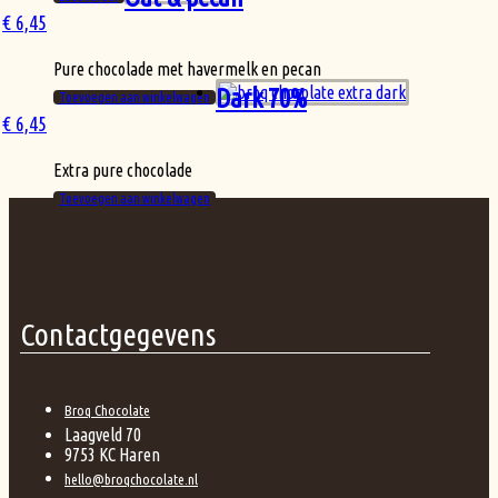
€
6,45
Pure chocolade met havermelk en pecan
Dark 70%
Toevoegen aan winkelwagen
€
6,45
Extra pure chocolade
Toevoegen aan winkelwagen
Contactgegevens
Broq Chocolate
Laagveld 70
9753 KC Haren
hello@broqchocolate.nl