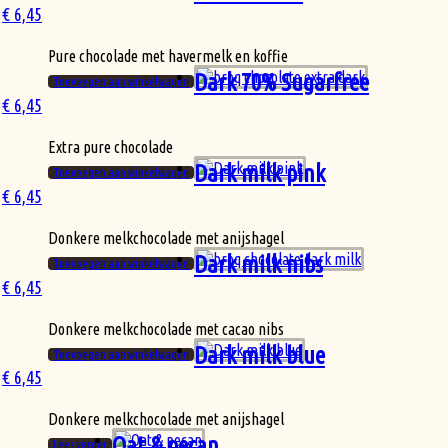
€
6,45
Pure chocolade met havermelk en koffie
Dark 70% Sugarfree
Toevoegen aan winkelwagen
€
6,45
Extra pure chocolade
Dark milk pink
Toevoegen aan winkelwagen
€
6,45
Donkere melkchocolade met anijshagel
Dark milk nibs
Toevoegen aan winkelwagen
€
6,45
Donkere melkchocolade met cacao nibs
Dark milk blue
Toevoegen aan winkelwagen
€
6,45
Donkere melkchocolade met anijshagel
Oat & pecan
Lees verder