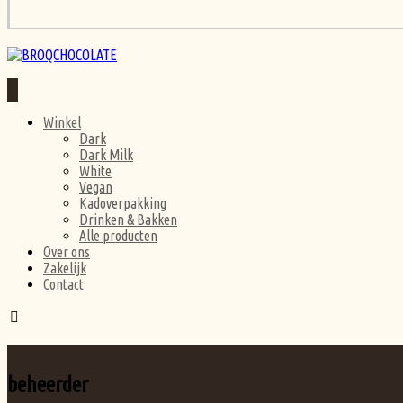
Winkel
Dark
Dark Milk
White
Vegan
Kadoverpakking
Drinken & Bakken
Alle producten
Over ons
Zakelijk
Contact
beheerder