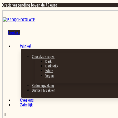
Gratis verzending boven de 75 euro
Contact
Winkel
Chocolade repen
Dark
Dark Milk
White
Vegan
Kadoverpakking
Drinken & Bakken
Over ons
Zakelijk